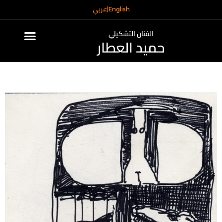
English
|
عربي
الفنان التشكيلي
حميد العطار