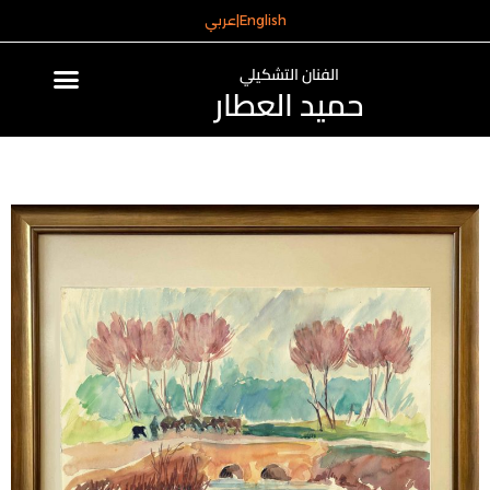
English
|
عربي
الفنان التشكيلي
حميد العطار