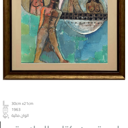
30cm x21cm
1963
الوان مائية