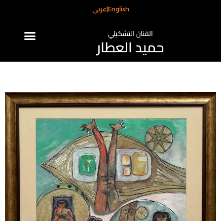
English
|
عربي
الفنان التشكيلي
حميد العطار